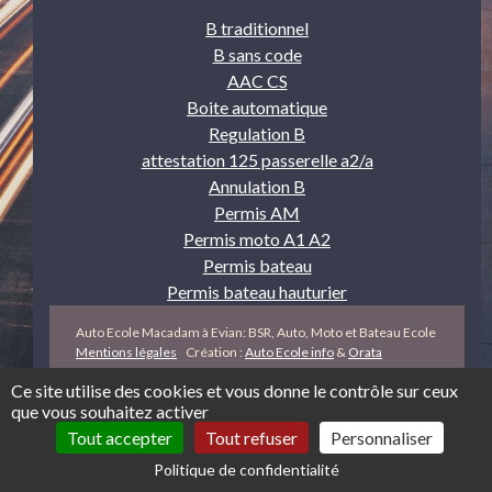
B traditionnel
B sans code
AAC CS
Boite automatique
Regulation B
attestation 125 passerelle a2/a
Annulation B
Permis AM
Permis moto A1 A2
Permis bateau
Permis bateau hauturier
Auto Ecole Macadam à Evian: BSR, Auto, Moto et Bateau Ecole
Mentions légales
Création :
Auto Ecole info
&
Orata
Ce site utilise des cookies et vous donne le contrôle sur ceux
que vous souhaitez activer
Tout accepter
Tout refuser
Personnaliser
Politique de confidentialité